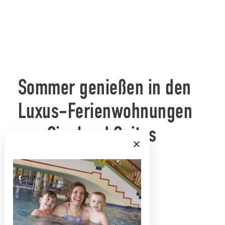
Sommer genießen in den
Luxus-Ferienwohnungen
von Sieghard Suites
Sie möchten Ihren Sommerurlaub im Zillertal verbringen?
Sommer Highlights
Dann genießen Sie die Natur beim Wandern, Biken,
Klettern, Rafting und vielem mehr. Oder erleben Sie Golf auf
höchstem Niveau auf dem Golfplatz Zillertal-Uderns. Auch
für Familien bietet die Ferienregion Mayrhofen-Hippach eine
Vielzahl verschiedener Aktivitäten: Die Kinder können sich
im Wasserpark oder Seilgarten, beim Trampolinspringen,