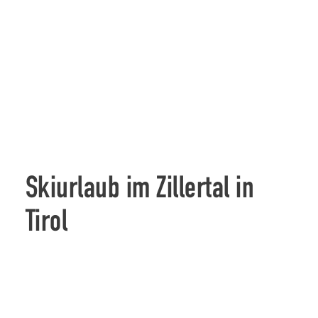
Skiurlaub im Zillertal in
Tirol
Im Winter in Tirol Skifahren, Schneeschuhwandern oder
Rodeln – ein absoluter Traum für jeden, der sich vom
stressigen Alltag erholen möchte. Das Zillertal bietet auf
506 Pistenkilometern für jeden die richtige
Herausforderung beim Skifahren und Snowboarden. Sie