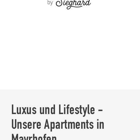
Sie sehen gerade einen Platzhalterinhalt von
Google Maps
. Um
auf den eigentlichen Inhalt zuzugreifen, klicken Sie auf die
Schaltfläche unten. Bitte beachten Sie, dass dabei Daten an
Drittanbieter weitergegeben werden.
Mehr Informationen
Inhalt entsperren
Erforderlichen Service akzeptieren und Inhalte entsperren
Luxus und Lifestyle -
Unsere Apartments in
Mayrhofen