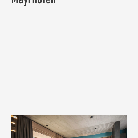
Elegantes Design, luxuriöse Ausstattung und die
traumhafte Natur des Zillertals – in unseren Apartments in
Mayrhofen im Zillertal wartet Luxus pur auf Sie! Die Deluxe-
Apartments bieten Platz für bis zu 7 Personen, aber auch zu
zweit können Sie hier einen wunderbaren Urlaub
verbringen. Alle Apartments verfügen über einen Balkon,
auf dem Sie entspannte und gesellige Stunden genießen
können. Einen besonderen Luxus bieten die Rooftop
Apartments mit großer Terrasse und Blick auf die Berge. Im
Sommer stehen Ihnen hier zusätzlich ein Whirlpool und ein
Grill zur Verfügung.