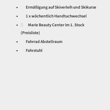
1 x wöchentlich Handtuchwechsel
Marie Beauty Center im 1. Stock
(Preisliste)
Fahrrad Abstellraum
Fahrstuhl
Gerne befüllen wir zudem auf Wunsch vorab Ihren
Kühlschrank mit den gewünschten Lebensmitteln. Sie
lieben Casual Fine Dining ? Unser Restaurant Sieghard ist
nur wenige Minuten mit dem Auto entfernt. Im Sieghard wir
nur frisch und mit ausgewählten Produkten gekocht. Wenn
Sie sehr gutes Essen lieben – dann sollte das Sieghard ihre
erste Adresse sein. Wir freuen uns !
Lassen Sie uns vorab wissen, ob Sie von diesen Angeboten