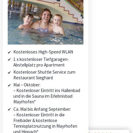
Du schaust aber guat aus!
Zillertaler Sommerfreuden
Tiroler Winterwunderland
We are Family
Kostenloses High-Speed WLAN
ANFRAGEN
1 x kostenloser Tiefgaragen-
BUCHEN
Abstellplatz pro Apartment
KONTAKT
Kostenloser Shuttle Service zum
Restaurant Sieghard
Mai – Oktober:
ANFRAGEN
– Kostenloser Eintritt ins Hallenbad
BUCHEN
und in die Sauna im Erlebnisbad
KONTAKT
Mayrhofen*
Ca. Mai bis Anfang September:
– Kostenloser Eintritt in die
Freibäder & kostenlose
Tennisplatznutzung in Mayrhofen
und Hippach*