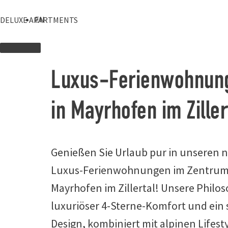
Zum
Inhalt
EN
DELUXE APARTMENTS
springen
Apartments
Bilder
MENU
Luxus-Ferienwohnun
in Mayrhofen im Ziller
Genießen Sie Urlaub pur in unseren 
Luxus-Ferienwohnungen im Zentrum
Mayrhofen im Zillertal! Unsere Philos
luxuriöser 4-Sterne-Komfort und ein s
Design, kombiniert mit alpinen Lifesty