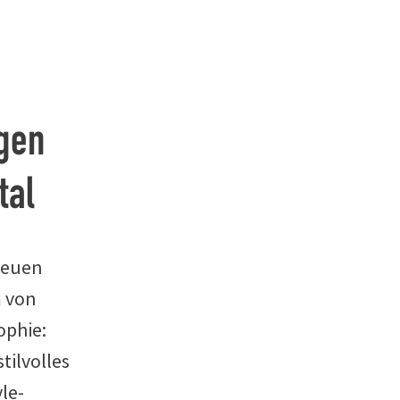
FAQ
gen
tal
neuen
 von
ophie:
tilvolles
le-