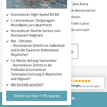
Hippach eine Vielzahl verschiedener Aktivitäten: Die
Kinder können sich im Wasserpark oder Seilgarten, beim
Kostenloses High-Speed WLAN
Trampolinspringen, Bouldern oder auf der Alpen-
1 x kostenloser Tiefgaragen-
Achterbahn – dem Arena Coaster in der Zillertal Arena –
Abstellplatz pro Apartment
austoben. Am Abend wartet dann Ihre Unterkunft wieder
Kostenloser Shuttle Service zum
Restaurant Sieghard
mit ihrer luxuriösen Ausstattung auf Sie. Legen Sie die
Mai – Oktober:
Beine in den Luxus-Ferienwohnungen hoch und
– Kostenloser Eintritt ins Hallenbad
entspannen Sie sich nach aktionsreichen Tagen!
und in die Sauna im Erlebnisbad
Mayrhofen*
Ca. Mai bis Anfang September:
Zu den Sommer Aktivitäten
– Kostenloser Eintritt in die
Freibäder & kostenlose
Tennisplatznutzung in Mayrhofen
und Hippach*
5
/5
Alle Vorteile ansehen
*
22 Bewertungen
Angebote
Online buchen + 5% sparen
Jetzt online buchen
& 5 % Rabatt sichern
Genießen Sie mit unseren attraktiven Pauschalen und