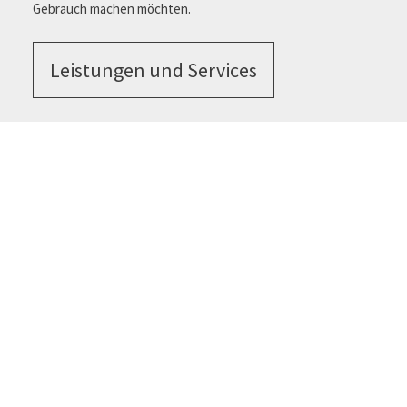
Sieghard ihre erste Adresse sein. Wir freuen uns !
Lassen Sie uns vorab wissen, ob Sie von diesen
Angeboten Gebrauch machen möchten.
Leistungen und Services