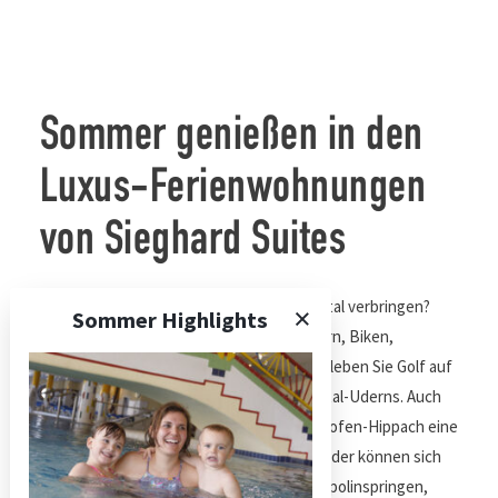
Sommer genießen in den
Luxus-Ferienwohnungen
von Sieghard Suites
Sommer Highlights
Sie möchten Ihren Sommerurlaub im Zillertal verbringen?
Dann genießen Sie die Natur beim Wandern, Biken,
Klettern, Rafting und vielem mehr. Oder erleben Sie Golf
auf höchstem Niveau auf dem Golfplatz Zillertal-Uderns.
Auch für Familien bietet die Ferienregion Mayrhofen-