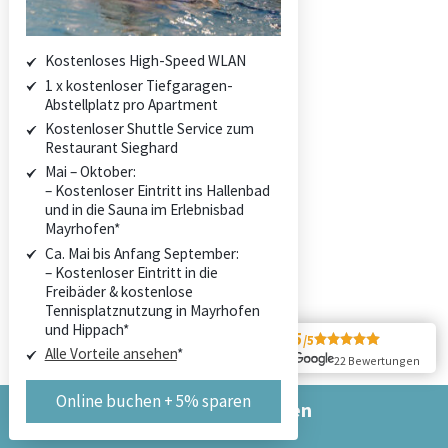
Leistungen und Services
Stornobedingungen
Kostenloses High-Speed WLAN
1 x kostenloser Tiefgaragen-
Du schaust aber guat aus!
Abstellplatz pro Apartment
Zillertaler Sommerfreuden
Kostenloser Shuttle Service zum
Restaurant Sieghard
Tiroler Winterwunderland
Mai – Oktober:
– Kostenloser Eintritt ins Hallenbad
We are Family
und in die Sauna im Erlebnisbad
Mayrhofen*
Ca. Mai bis Anfang September:
ANFRAGEN
– Kostenloser Eintritt in die
BUCHEN
Freibäder & kostenlose
KONTAKT
Tennisplatznutzung in Mayrhofen
und Hippach*
5
/5
Alle Vorteile ansehen
*
ANFRAGEN
22 Bewertungen
BUCHEN
Online buchen + 5% sparen
KONTAKT
Jetzt online buchen
& 5 % Rabatt sichern