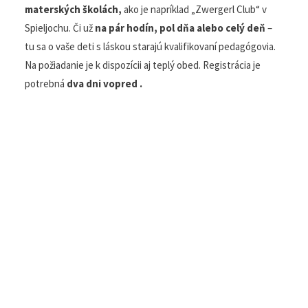
Lyžiarske školy Mayrhofen
O tie najmenšie deti je dobre postarané v
hosťovských
materských školách,
ako je napríklad „Zwergerl Club“ v
Spieljochu. Či už
na pár hodín, pol dňa alebo celý
deň
– tu sa o vaše deti s láskou starajú kvalifikovaní
pedagógovia. Na požiadanie je k dispozícii aj teplý obed.
Registrácia je
potrebná
dva dni vopred .