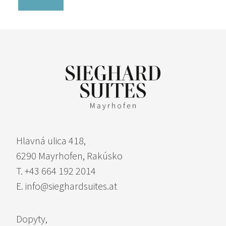
zariadené v alpskom štýle. Rezervujte si svoj luxusný
dovolenkový apartmán v Rakúsku už teraz!
Nezáväzná dopyt
Kniha