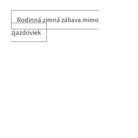
budete vy aj vaše deti neustále ohromení. Rovnako
pôsobivá je aj
jaskyňa Spannagel
v Tuxe, ktorá sa
nachádza v srdci mramorovej žily. Obe jaskyne sú
otvorené celoročne
a je možné ich preskúmať so
sprievodcom.
Rodinná zimná zábava mimo
zjazdoviek