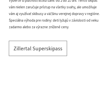
rodiny
Superskipas ponúka neobmedzené lyžovanie na
svahoch štyroch hlavných lyžiarskych stredísk v údolí
Zillertal. Vyberte si platnosť lístka sami: od 2 do 21 dní.
Tento skipas vám nielen zaručuje prístup na všetky
svahy, ale umožňuje vám aj využívať skibusy a väčšinu
verejnej dopravy v regióne. Špeciálna výhoda pre rodiny:
deti lyžujú v závislosti od veku zadarmo alebo za výrazne
znížené ceny.
Zillertal Superskipass