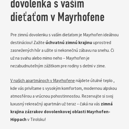
dovolenka s vaším
dieťaťom v Mayrhofene
Pre zimnú dovolenku s vaším dieťaťom je Mayrhofen
ideálnou destináciou! Zažite
úchvatnú zimnú
krajinu
uprostred zasnežených hôr a užite si nekonečnú
zábavu na snehu. Či už na svahu alebo mimo neho –
Mayrhofen je nezabudnuteľným zážitkom pre rodiny s
deťmi v zime.
V našich apartmánoch v Mayrhofene
nájdete útulné teplo
, kde vás privítame s vysokým komfortom, modernou
alpskou atmosférou a vrúcnou pohostinnosťou.
Rezervujte si svoj luxusný rekreačný apartmán už teraz
– čaká na vás
zimná krajina zázrakov dovolenkovej
oblasti Mayrhofen-Hippach
v Tirolsku!