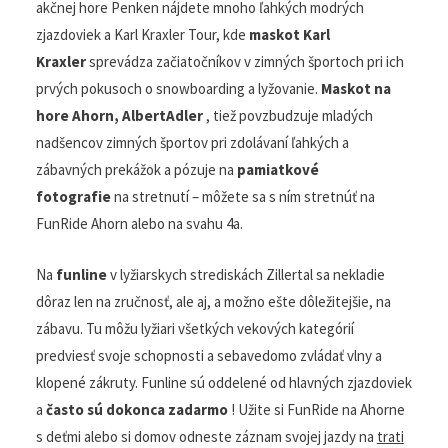
ponúka množstvo zábavy na svahoch, najmä pre rodiny.
Na akčnej hore Penken nájdete mnoho ľahkých modrých
zjazdoviek a Karl Kraxler Tour, kde
maskot Karl
Kraxler
sprevádza začiatočníkov v zimných športoch pri
ich prvých pokusoch o snowboarding a lyžovanie.
Maskot na hore Ahorn, AlbertAdler
, tiež povzbudzuje
mladých nadšencov zimných športov pri zdolávaní
ľahkých a zábavných prekážok a pózuje na
pamiatkové
fotografie
na stretnutí – môžete sa s ním stretnúť na
FunRide Ahorn alebo na svahu 4a.
Na
funline
v lyžiarskych strediskách Zillertal sa nekladie
dôraz len na zručnosť, ale aj, a možno ešte dôležitejšie,
na zábavu. Tu môžu lyžiari všetkých vekových kategórií
predviesť svoje schopnosti a sebavedomo zvládať vlny a
klopené zákruty. Funline sú oddelené od hlavných
zjazdoviek a
často sú dokonca zadarmo
! Užite si