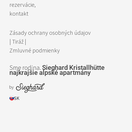
Hlavná ulica 418,
6290 Mayrhofen, Rakúsko
T. +43 664 192 2014
E. info@sieghardsuites.at
Dopyty,
rezervácie,
kontakt
Zásady ochrany osobných údajov
| Tiráž |
Zmluvné podmienky
Sme rodina.
Sieghard
Kristallhütte
najkrajšie
alpské apartmány