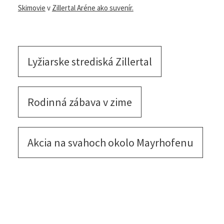
FunRide na Ahorne s deťmi alebo si
domov odneste
záznam svojej jazdy na
trati Skimovie
v
Zillertal Aréne
ako suvenír.
Lyžiarske strediská Zillertal
Rodinná zábava v zime
Akcia na svahoch okolo
Mayrhofenu