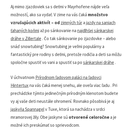
zjazdoviek – cestovanie s
deťmi v zime
Aj mimo zjazdoviek sa s deťmi v Mayrhofene nájde veľa
možností, ako sa vydať. V zime na
vás čaká
množstvo
vzrušujúcich aktivít – od
zimných túr
a
jazdy na
saniach ťahaných koňmi
až po sánkovanie na
najdlhšej
sánkarskej dráhe v Zillertale
. Čo tak sánkovanie po
zjazdovke – alebo snáď snowtubing? Snowtubing je veľmi
populárny a fantastický pre rodiny s deťmi, pretože
rodičia a deti sa môžu spoločne spustiť vo vani a spustiť
sa po
sánkarskej dráhe
.
V úchvatnom
Prírodnom ľadovom paláci na ľadovci
Hintertux
na vás čaká menej snehu, ale oveľa viac ľadu .
Pri prechádzke týmto jedinečným prírodným klenotom