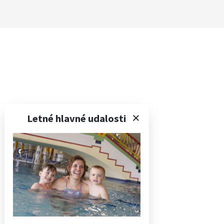
SK
Letné hlavné udalosti
Apartmány
Ceny a paušálne sadzby
Služby a služby
Bezplatné vysokorýchlostné Wi-Fi