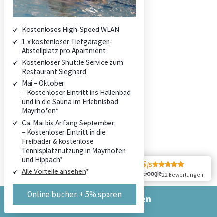
Leistungen und Services
Stornobedingungen
Kostenloses High-Speed WLAN
1 x kostenloser Tiefgaragen-
Du schaust aber guat aus!
Abstellplatz pro Apartment
Zillertaler Sommerfreuden
Kostenloser Shuttle Service zum
Restaurant Sieghard
Tiroler Winterwunderland
Mai – Oktober:
– Kostenloser Eintritt ins Hallenbad
We are Family
und in die Sauna im Erlebnisbad
Mayrhofen*
Ca. Mai bis Anfang September:
ANFRAGEN
– Kostenloser Eintritt in die
BUCHEN
Freibäder & kostenlose
KONTAKT
Tennisplatznutzung in Mayrhofen
und Hippach*
5
/5
Alle Vorteile ansehen
*
ANFRAGEN
22 Bewertungen
BUCHEN
Online buchen + 5% sparen
KONTAKT
Jetzt online buchen
& 5 % Rabatt sichern