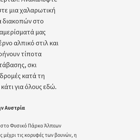
στε μια χαλαρωτική
α διακοπών στο
ιαμερίσματά μας
ρνο αλπικό στιλ και
φήνουν τίποτα
τάβασης, σκι
δρομές κατά τη
κάτι για όλους εδώ.
ην Αυστρία
 στο Φυσικό Πάρκο Άλπεων
ας μέχρι τις κορυφές των βουνών, η