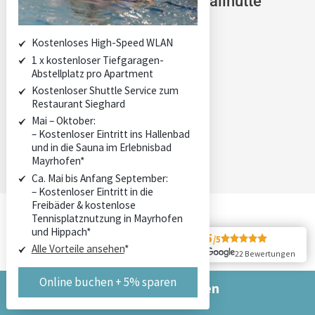
We are family.
Sieghard
Kristallhütte
coolnest
Alpin Apartments
Kostenloses High-Speed WLAN
1 x kostenloser Tiefgaragen-
DE
Abstellplatz pro Apartment
Kostenloser Shuttle Service zum
Restaurant Sieghard
Mai – Oktober:
– Kostenloser Eintritt ins Hallenbad
und in die Sauna im Erlebnisbad
Mayrhofen*
Ca. Mai bis Anfang September:
– Kostenloser Eintritt in die
Freibäder & kostenlose
Tennisplatznutzung in Mayrhofen
und Hippach*
5
/5
Alle Vorteile ansehen
*
22 Bewertungen
Online buchen + 5% sparen
Die Apartments
Jetzt online buchen
& 5 % Rabatt sichern
Preise und Pauschalen