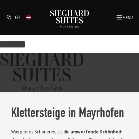
Zum
Inhalt
MENU
springen
Klettersteige in Mayrhofen
Was gibt es Schöneres, als die
umwerfende Schönheit