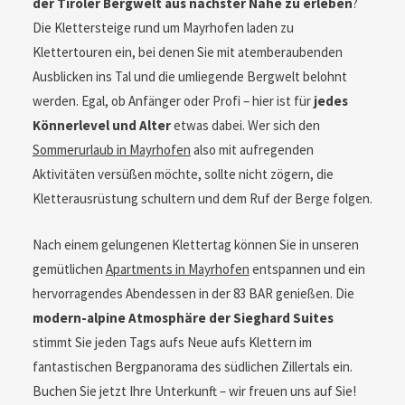
der Tiroler Bergwelt aus nächster Nähe zu erleben
?
Die Klettersteige rund um Mayrhofen laden zu
Klettertouren ein, bei denen Sie mit atemberaubenden
Ausblicken ins Tal und die umliegende Bergwelt belohnt
werden. Egal, ob Anfänger oder Profi – hier ist für
jedes
Könnerlevel und Alter
etwas dabei. Wer sich den
Sommerurlaub in Mayrhofen
also mit aufregenden
Aktivitäten versüßen möchte, sollte nicht zögern, die
Kletterausrüstung schultern und dem Ruf der Berge folgen.
Nach einem gelungenen Klettertag können Sie in unseren
gemütlichen
Apartments in Mayrhofen
entspannen und ein
hervorragendes Abendessen in der 83 BAR genießen. Die
modern-alpine Atmosphäre der Sieghard Suites
stimmt Sie jeden Tags aufs Neue aufs Klettern im
fantastischen Bergpanorama des südlichen Zillertals ein.
Buchen Sie jetzt Ihre Unterkunft – wir freuen uns auf Sie!