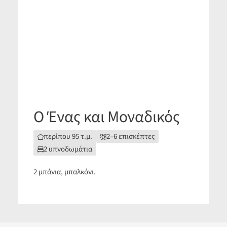
Ο Ένας και Μοναδικός
περίπου 95 τ.μ.
2–6 επισκέπτες
2 υπνοδωμάτια
2 μπάνια, μπαλκόνι.