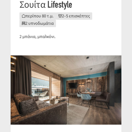
Σουίτα Lifestyle
περίπου 80 τ.μ.
2–5 επισκέπτες
2 υπνοδωμάτια
2 μπάνια, μπαλκόνι.