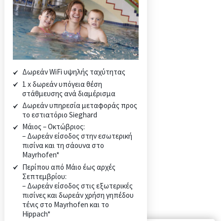
Πολιτική ακύρωσης
Φαίνεσαι καλός/ή!
Καλοκαιρινές Απολαύσεις
Χειμερινή Χώρα των Θαυμάτων
Δωρεάν WiFi υψηλής ταχύτητας
Είμαστε Οικογένεια
1 x δωρεάν υπόγεια θέση
στάθμευσης ανά διαμέρισμα
Δωρεάν υπηρεσία μεταφοράς
ΈΡΕΥΝΑ
προς το εστιατόριο Sieghard
ΚΆΝΤΕ ΚΡΆΤΗΣΗ ΤΏΡΑ
Μάιος – Οκτώβριος:
ΕΠΑΦΉ
– Δωρεάν είσοδος στην εσωτερική
πισίνα και τη σάουνα στο
Mayrhofen*
ΈΡΕΥΝΑ
Περίπου από Μάιο έως αρχές
ΚΆΝΤΕ ΚΡΆΤΗΣΗ ΤΏΡΑ
Σεπτεμβρίου:
ΕΠΑΦΉ
– Δωρεάν είσοδος στις εξωτερικές
πισίνες και δωρεάν χρήση γηπέδου
τένις στο Mayrhofen και το
Hippach*