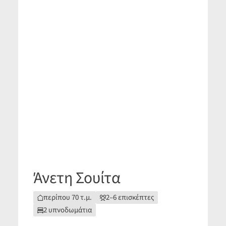
Άνετη Σουίτα
περίπου 70 τ.μ.
2–6 επισκέπτες
2 υπνοδωμάτια