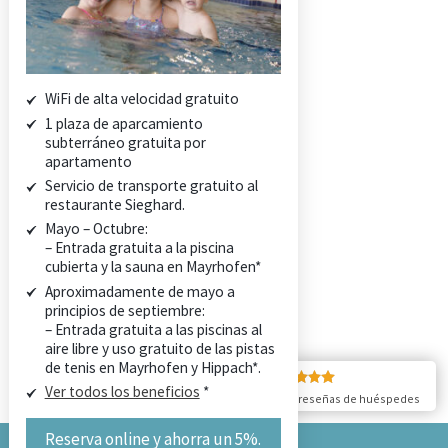
País de las maravillas invernal
Somos familia
WiFi de alta velocidad gratuito
CONSULTA
1 plaza de aparcamiento
RESERVA AHORA
subterráneo gratuita por
apartamento
CONTACTO
Servicio de transporte gratuito al
restaurante Sieghard.
CONSULTA
Mayo – Octubre:
RESERVA AHORA
– Entrada gratuita a la piscina
CONTACTO
cubierta y la sauna en Mayrhofen*
Aproximadamente de mayo a
principios de septiembre:
– Entrada gratuita a las piscinas al
aire libre y uso gratuito de las pistas
de tenis en Mayrhofen y Hippach*.
5/5
Ver todos los beneficios
*
22 reseñas de huéspedes
Reserva online y ahorra un 5%.