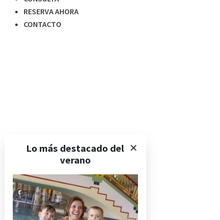
RESERVA AHORA
CONTACTO
Los apartamentos
Precios y paquetes
Lo más destacado del
verano
Beneficios y servicios
Política de cancelación
¡Te ves muy bien!
Delicias de verano